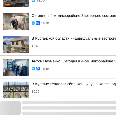
14:56
Сегодня в 4-м микрорайоне Заозерного состоя
16:48
В Курганской области индивидуальные застро
16:48
Антон Науменко: Сегодня в 4-ом микрорайоне 
16:18
В Кургане тепловоз сбил женщину на железно
16:22