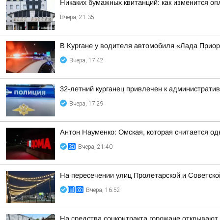
Никаких бумажных квитанций: как изменится оп
Вчера, 21:35
В Кургане у водителя автомобиля «Лада Прио
Вчера, 17:42
32-летний курганец привлечен к администрати
Вчера, 17:29
Антон Науменко: Омская, которая считается од
Вчера, 21:40
На пересечении улиц Пролетарской и Советско
Вчера, 16:52
На средства соцконтракта горожане открывают