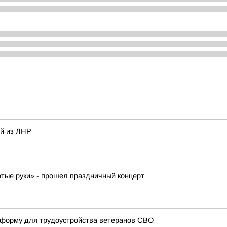
ей из ЛНР
отые руки» - прошел праздничный концерт
атформу для трудоустройства ветеранов СВО