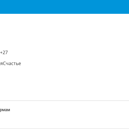
 +27
яСчастье
ормам