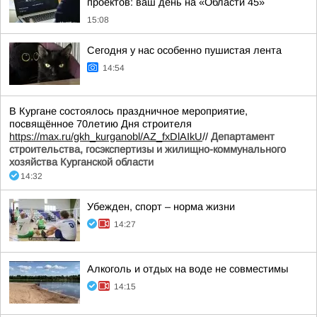
проектов: ваш день на «Области 45»
15:08
Сегодня у нас особенно пушистая лента
14:54
В Кургане состоялось праздничное мероприятие,
посвящённое 70летию Дня строителя
https://max.ru/gkh_kurganobl/AZ_fxDlAIkU
//
Департамент
строительства, госэкспертизы и жилищно-коммунального
хозяйства Курганской области
14:32
Убежден, спорт – норма жизни
14:27
Алкоголь и отдых на воде не совместимы
14:15