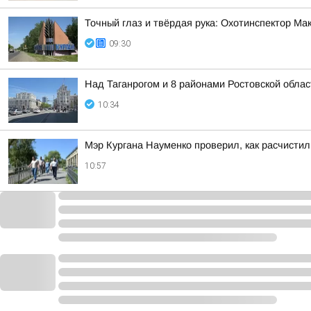
Точный глаз и твёрдая рука: Охотинспектор Ма
09:30
Над Таганрогом и 8 районами Ростовской обла
10:34
Мэр Кургана Науменко проверил, как расчистил
10:57