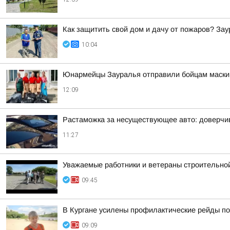
Как защитить свой дом и дачу от пожаров? За
10:04
Юнармейцы Зауралья отправили бойцам маскир
12:09
Растаможка за несуществующее авто: доверчи
11:27
Уважаемые работники и ветераны строительной
09:45
В Кургане усилены профилактические рейды по
09:09