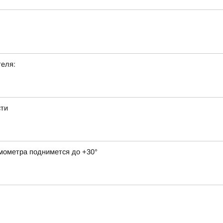
теля:
сти
рмометра поднимется до +30°