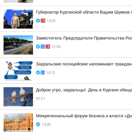
Губернатор Курганской области Вадим Шумков 
13:01
Заместитель Председателя Правительства Рос
12:55
Зауральские полицейские напоминают граждан
10:12
Доброе утро, зауральцы!. День в Кургане обещ
07:27
Межрегиональный форум бизнеса и власти «Дн
13:05