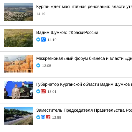
Курган ждет масштабная реновация: власти ут
14:19
Вадим Шумков: #КраскиРоссии
14:19
Межрегиональный форум бизнеса и власти «Д
13:05
Губернатор Курганской области Вадим Шумков 
13:01
Заместитель Председателя Правительства Рос
12:55