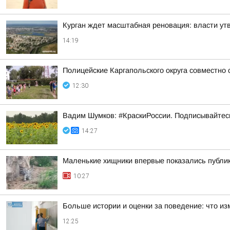
Курган ждет масштабная реновация: власти ут
14:19
Полицейские Каргапольского округа совместно
12:30
Вадим Шумков: #КраскиРоссии. Подписывайтес
14:27
Маленькие хищники впервые показались публи
10:27
Больше истории и оценки за поведение: что из
12:25