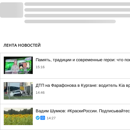
ЛЕНТА НОВОСТЕЙ
Память, традиции и современные герои: что по
15:16
ДТП на Фарафонова в Кургане: водитель Kia в
14:46
Вадим Шумков: #КраскиРоссии. Подписывайтес
14:27