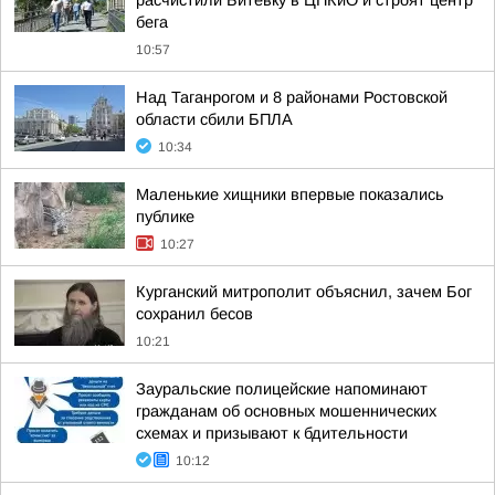
расчистили Битевку в ЦПКиО и строят центр
бега
10:57
Над Таганрогом и 8 районами Ростовской
области сбили БПЛА
10:34
Маленькие хищники впервые показались
публике
10:27
Курганский митрополит объяснил, зачем Бог
сохранил бесов
10:21
Зауральские полицейские напоминают
гражданам об основных мошеннических
схемах и призывают к бдительности
10:12