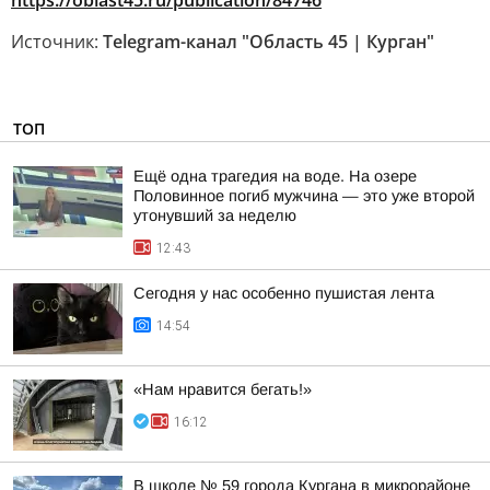
https://oblast45.ru/publication/84746
Источник:
Telegram-канал "Область 45 | Курган"
ТОП
Ещё одна трагедия на воде. На озере
Половинное погиб мужчина — это уже второй
утонувший за неделю
12:43
Сегодня у нас особенно пушистая лента
14:54
«Нам нравится бегать!»
16:12
В школе № 59 города Кургана в микрорайоне