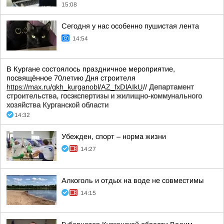
15:08
Сегодня у нас особенно пушистая лента
14:54
В Кургане состоялось праздничное мероприятие,
посвящённое 70летию Дня строителя
https://max.ru/gkh_kurganobl/AZ_fxDlAIkU
//
Департамент
строительства, госэкспертизы и жилищно-коммунального
хозяйства Курганской области
14:32
Убежден, спорт – норма жизни
14:27
Алкоголь и отдых на воде не совместимы
14:15