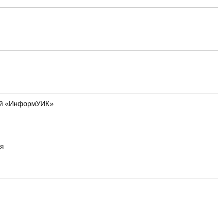
лей «ИнформУИК»
ия