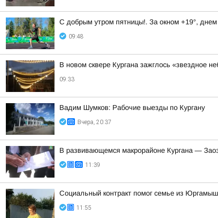
С добрым утром пятницы!. За окном +19°, днем
09:48
В новом сквере Кургана зажглось «звездное не
09:33
Вадим Шумков: Рабочие выезды по Кургану
Вчера, 20:37
В развивающемся макрорайоне Кургана — Заоз
11:39
Социальный контракт помог семье из Юргамышс
11:55