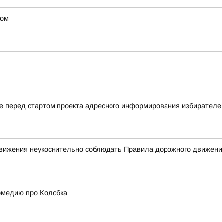
ном
ие перед стартом проекта адресного информирования избирате
 движения неукоснительно соблюдать Правила дорожного движен
омедию про Колобка