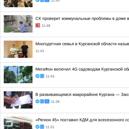
11:55
CК проверит коммунальные проблемы в доме в
11:48
Многодетная семья в Курганской области назы
11:43
МегаФон включил 4G садоводам Курганской об
11:43
В развивающемся макрорайоне Кургана — Зао
11:39
«Регион 45» поставил КДМ для всесезонного 
11:31