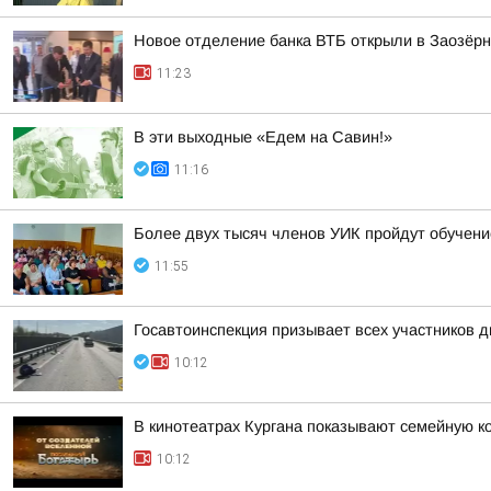
Новое отделение банка ВТБ открыли в Заозёр
11:23
В эти выходные «Едем на Савин!»
11:16
Более двух тысяч членов УИК пройдут обучен
11:55
Госавтоинспекция призывает всех участников
10:12
В кинотеатрах Кургана показывают семейную к
10:12