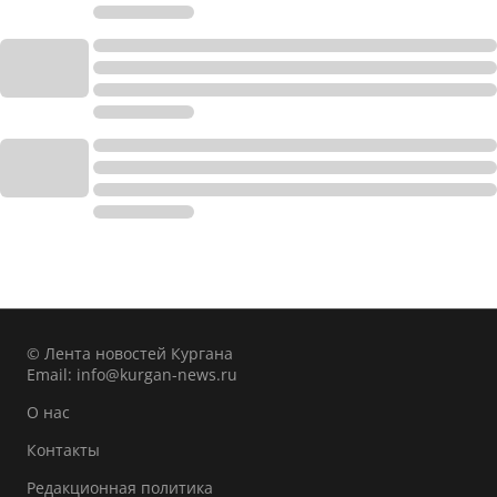
© Лента новостей Кургана
Email:
info@kurgan-news.ru
О нас
Контакты
Редакционная политика