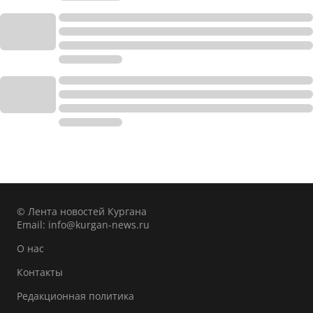
© Лента новостей Кургана
Email:
info@kurgan-news.ru
О нас
Контакты
Редакционная политика