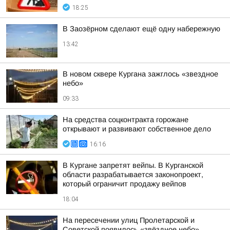
18:25
В Заозёрном сделают ещё одну набережную
13:42
В новом сквере Кургана зажглось «звездное
небо»
09:33
На средства соцконтракта горожане
открывают и развивают собственное дело
16:16
В Кургане запретят вейпы. В Курганской
области разрабатывается законопроект,
который ограничит продажу вейпов
18:04
На пересечении улиц Пролетарской и
Советской появилось «звёздное небо»