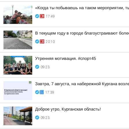
«Когда ты побываешь на таком мероприятии, ты
17:49
В текущем году в городе благоустраивают боле
20:10
Утренняя мотивация. #спорт45
09:23
Завтра, 7 августа, на набережной Кургана воз
17:39
Доброе утро, Курганская область!
09:23