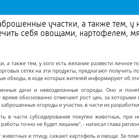
аброшенные участки, а также тем, у 
ечить себя овощами, картофелем, мя
и, а также тем, у кого есть желание развести личное 
торговых сетях на эти продукты, предлагают получить п
ые обходы, в ходе которых жителей информируют об эт
шенные дачи и невозделанные огороды. Оно и поня
же время обоснованно отмечают рост цен, за которыми 
аброшенные огороды и участки, в части их разработки,
ть в части субсидирования покупки животных, при 
аботы точно не будет лишним", - написал глава регион
ют животных и птицу, сажают картофель и овощи. За по