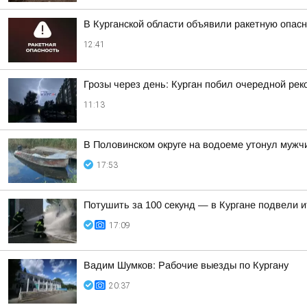
В Курганской области объявили ракетную опас
12:41
Грозы через день: Курган побил очередной рек
11:13
В Половинском округе на водоеме утонул мужч
17:53
Потушить за 100 секунд — в Кургане подвели 
17:09
Вадим Шумков: Рабочие выезды по Кургану
20:37