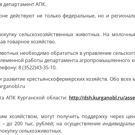
в департамент АПК.
оне действуют не только федеральные, но и регионал
окупку сельскохозяйственных животных. На молочный
ав товарное хозяйство.
вотных необходимо обратиться в управление сельског
 племенной работы департамента агропромышленного ко
ефону: 8 (3522)43-35-10.
и развитие крестьянскофермерских хозяйств. Обо всех
rganobl.ru
нта АПК Курганской области:
http://dsh.kurganobl.ru/asse
ким хозяйством, могут получить поддержку через це
 – до 200 тыс. рублей; на осуществление индивидуаль
 покупку сельхозживотных.