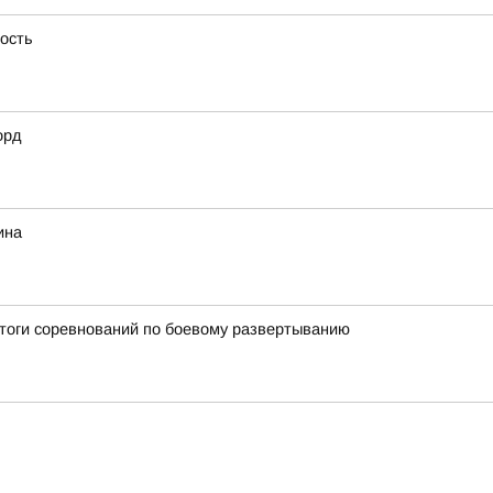
ность
орд
ина
итоги соревнований по боевому развертыванию