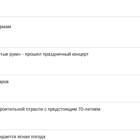
ормам
отые руки» - прошел праздничный концерт
аров
роительной отрасли с предстоящим 70-летием
жидается ясная погода