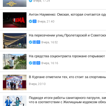
Вчера, 17:29
Антон Науменко: Омская, которая считается од
Вчера, 21:40
На пересечении улиц Пролетарской и Советско
Вчера, 16:52
На средства соцконтракта горожане открывают
Вчера, 16:16
В Кургане отметили тех, кто стоит за спортив
Вчера, 20:10
Подводя итоги работы санитарного патруля, з
что в соответствии с Жилищным кодексом обяза