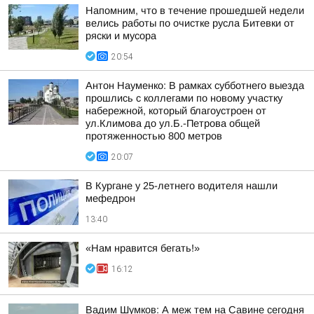
Напомним, что в течение прошедшей недели
велись работы по очистке русла Битевки от
ряски и мусора
20:54
Антон Науменко: В рамках субботнего выезда
прошлись с коллегами по новому участку
набережной, который благоустроен от
ул.Климова до ул.Б.-Петрова общей
протяженностью 800 метров
20:07
В Кургане у 25-летнего водителя нашли
мефедрон
13:40
«Нам нравится бегать!»
16:12
Вадим Шумков: А меж тем на Савине сегодня