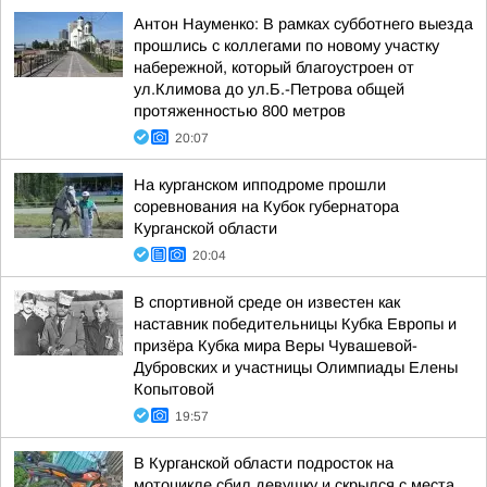
Антон Науменко: В рамках субботнего выезда
прошлись с коллегами по новому участку
набережной, который благоустроен от
ул.Климова до ул.Б.-Петрова общей
протяженностью 800 метров
20:07
На курганском ипподроме прошли
соревнования на Кубок губернатора
Курганской области
20:04
В спортивной среде он известен как
наставник победительницы Кубка Европы и
призёра Кубка мира Веры Чувашевой-
Дубровских и участницы Олимпиады Елены
Копытовой
19:57
В Курганской области подросток на
мотоцикле сбил девушку и скрылся с места