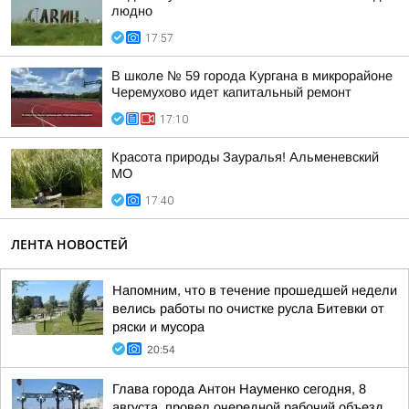
людно
17:57
В школе № 59 города Кургана в микрорайоне
Черемухово идет капитальный ремонт
17:10
Красота природы Зауралья! Альменевский
МО
17:40
ЛЕНТА НОВОСТЕЙ
Напомним, что в течение прошедшей недели
велись работы по очистке русла Битевки от
ряски и мусора
20:54
Глава города Антон Науменко сегодня, 8
августа, провел очередной рабочий объезд