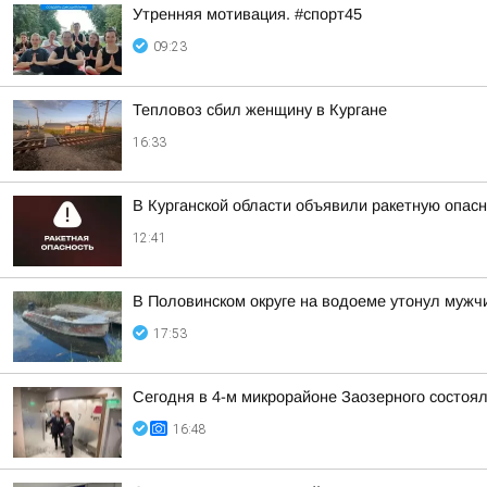
Утренняя мотивация. #спорт45
09:23
Тепловоз сбил женщину в Кургане
16:33
В Курганской области объявили ракетную опас
12:41
В Половинском округе на водоеме утонул мужч
17:53
Сегодня в 4-м микрорайоне Заозерного состоя
16:48