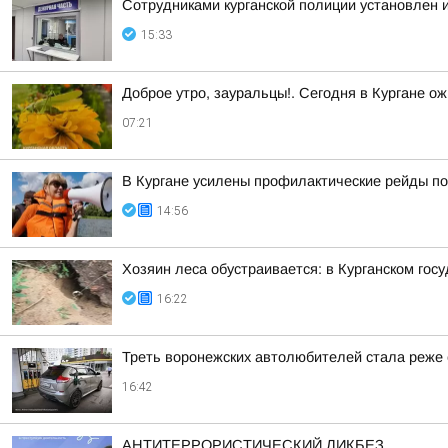
Сотрудниками курганской полиции установлен 
15:33
Доброе утро, зауральцы!. Сегодня в Кургане ож
07:21
В Кургане усилены профилактические рейды по
14:56
Хозяин леса обустраивается: в Курганском гос
16:22
Треть воронежских автолюбителей стала реже е
16:42
АНТИТЕРРОРИСТИЧЕСКИЙ ЛИКБЕЗ