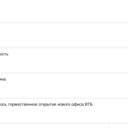
ность
ина
лось торжественное открытие нового офиса ВТБ