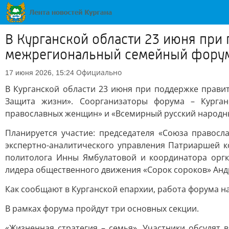
В Курганской области 23 июня при
межрегиональный семейный фору
Официально
17 июня 2026, 15:24
В Курганской области 23 июня при поддержке прави
Защита жизни». Соорганизаторы форума – Курга
православных женщин» и «Всемирный русский народны
Планируется участие: председателя «Союза правос
экспертно-аналитического управления Патриаршей ко
политолога Инны Ямбулатовой и координатора оргк
лидера общественного движения «Сорок сороков» Анд
Как сообщают в Курганской епархии, работа форума на
В рамках форума пройдут три основных секции.
«Жизненная стратегия – семья». Участники обсудят