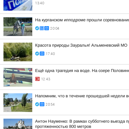
13:40
На курганском ипподроме прошли соревнования
20:04
Красота природы Зауралья! Альменевский МО
17:40
Ещё одна трагедия на воде. На озере Половин
12:43
Напомним, что в течение прошедшей недели ве
20:54
Антон Науменко: В рамках субботнего выезда п
протяженностью 800 метров