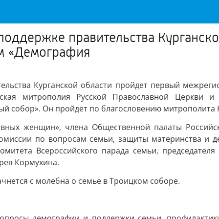
 поддержке правительства Курганск
м «Демография
тельства Курганской области пройдет первый межрег
нская митрополия Русской Православной Церкви и
й собор». Он пройдет по благословению митрополита К
лавных женщин», члена Общественной палаты Российс
миссии по вопросам семьи, защиты материнства и дет
омитета Всероссийского парада семьи, председателя
рея Кормухина.
чнется с молебна о семье в Троицком соборе.
 вопросы демографии и поддержки семьи, профилактик