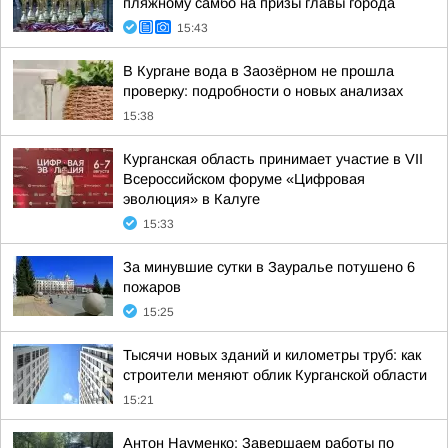
пляжному самбо на призы главы города
15:43
В Кургане вода в Заозёрном не прошла
проверку: подробности о новых анализах
15:38
Курганская область принимает участие в VII
Всероссийском форуме «Цифровая
эволюция» в Калуге
15:33
За минувшие сутки в Зауралье потушено 6
пожаров
15:25
Тысячи новых зданий и километры труб: как
строители меняют облик Курганской области
15:21
Антон Науменко: Завершаем работы по