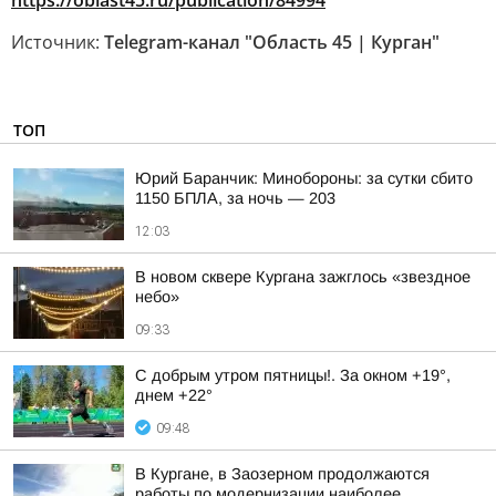
https://oblast45.ru/publication/84994
Источник:
Telegram-канал "Область 45 | Курган"
ТОП
Юрий Баранчик: Минобороны: за сутки сбито
1150 БПЛА, за ночь — 203
12:03
В новом сквере Кургана зажглось «звездное
небо»
09:33
С добрым утром пятницы!. За окном +19°,
днем +22°
09:48
В Кургане, в Заозерном продолжаются
работы по модернизации наиболее