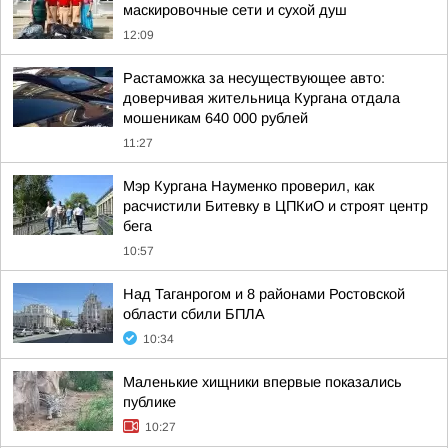
маскировочные сети и сухой душ
12:09
Растаможка за несуществующее авто:
доверчивая жительница Кургана отдала
мошеникам 640 000 рублей
11:27
Мэр Кургана Науменко проверил, как
расчистили Битевку в ЦПКиО и строят центр
бега
10:57
Над Таганрогом и 8 районами Ростовской
области сбили БПЛА
10:34
Маленькие хищники впервые показались
публике
10:27