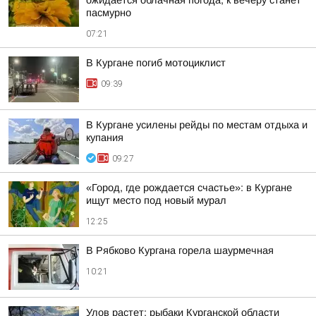
ожидается облачная погода, к вечеру станет
пасмурно
07:21
В Кургане погиб мотоциклист
09:39
В Кургане усилены рейды по местам отдыха и
купания
09:27
«Город, где рождается счастье»: в Кургане
ищут место под новый мурал
12:25
В Рябково Кургана горела шаурмечная
10:21
Улов растет: рыбаки Курганской области