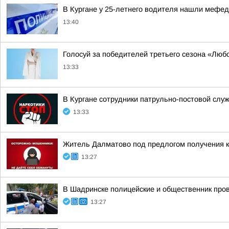
В Кургане у 25-летнего водителя нашли мефе
13:40
Голосуй за победителей третьего сезона «Любов
13:33
В Кургане сотрудники патрульно-постовой слу
13:33
Житель Далматово под предлогом получения к
13:27
В Шадринске полицейские и общественник пров
13:27