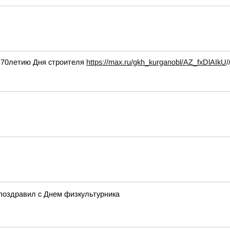
е 70летию Дня строителя
https://max.ru/gkh_kurganobl/AZ_fxDlAIkU
/
поздравил с Днем физкультурника