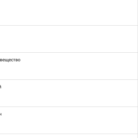
 вещество
й
н