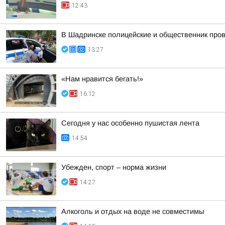
12:43
В Шадринске полицейские и общественник пров
13:27
«Нам нравится бегать!»
16:12
Сегодня у нас особенно пушистая лента
14:54
Убежден, спорт – норма жизни
14:27
Алкоголь и отдых на воде не совместимы