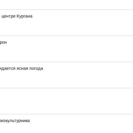
 центре Кургана
дрон
жидается ясная погода
физкультурника