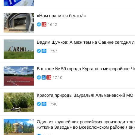
«Нам нравится бегать!»
16:12
Вадим Шумков: А меж тем на Савине сегодня 
17:57
В школе № 59 города Кургана в микрорайоне Ч
17:10
Красота природы Зауралья! Альменевский МО
17:40
Один из крупнейших российских производителе
«Уткина Заводь» во Всеволожском районе Лени