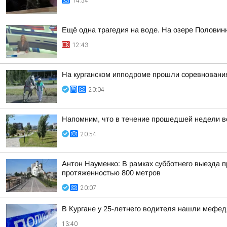
14:54
Ещё одна трагедия на воде. На озере Половин
12:43
На курганском ипподроме прошли соревнования
20:04
Напомним, что в течение прошедшей недели ве
20:54
Антон Науменко: В рамках субботнего выезда п
протяженностью 800 метров
20:07
В Кургане у 25-летнего водителя нашли мефе
13:40