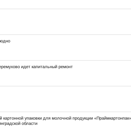
людно
еремухово идет капитальный ремонт
й картонной упаковки для молочной продукции «Праймкартонпак»
нградской области