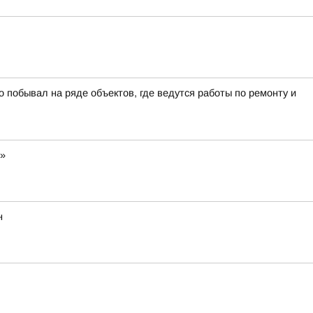
о побывал на ряде объектов, где ведутся работы по ремонту и
н»
н