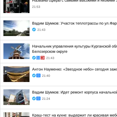
Названы сферы с самыми высокими и низкими з
21:53
Вадим Шумков: Участок теплотрассы по ул.Фар
21:43
Начальник управления культуры Курганской об
Белозерском округе
21:43
Антон Науменко: «Звездное небо» сегодня заж
21:40
Вадим Шумков: Идет ремонт корпуса начальной
21:24
Краш-тест на кухне: выдержит ли красивая ме