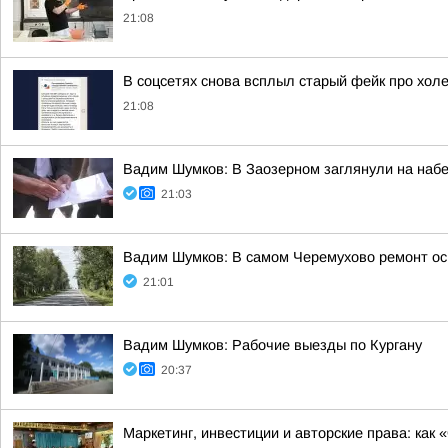
21:08
В соцсетях снова всплыл старый фейк про холе
21:08
Вадим Шумков: В Заозерном заглянули на наб
21:03
Вадим Шумков: В самом Черемухово ремонт ос
21:01
Вадим Шумков: Рабочие выезды по Кургану
20:37
Маркетинг, инвестиции и авторские права: как