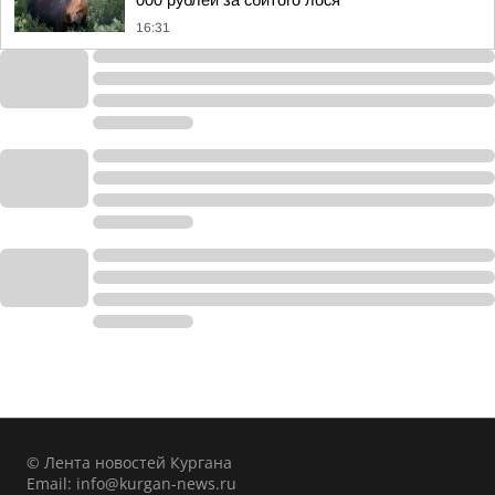
000 рублей за сбитого лося
16:31
© Лента новостей Кургана
Email:
info@kurgan-news.ru