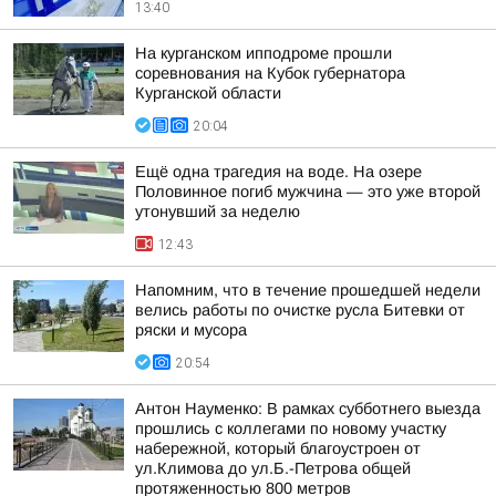
13:40
На курганском ипподроме прошли
соревнования на Кубок губернатора
Курганской области
20:04
Ещё одна трагедия на воде. На озере
Половинное погиб мужчина — это уже второй
утонувший за неделю
12:43
Напомним, что в течение прошедшей недели
велись работы по очистке русла Битевки от
ряски и мусора
20:54
Антон Науменко: В рамках субботнего выезда
прошлись с коллегами по новому участку
набережной, который благоустроен от
ул.Климова до ул.Б.-Петрова общей
протяженностью 800 метров