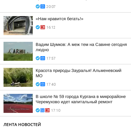
20:07
«Нам нравится бегать!»
16:12
Вадим Шумков: А меж тем на Савине сегодня
людно
17:57
Красота природы Зауралья! Альменевский
МО
17:40
В школе № 59 города Кургана в микрорайоне
Черемухово идет капитальный ремонт
17:10
ЛЕНТА НОВОСТЕЙ