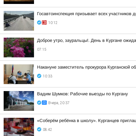
Госавтоинспекция призывает всех участников
10:12
Доброе утро, зауральцы!. День в Кургане ожид
07:15
Накануне заместитель прокурора Курганской о
10:33
Вадим Шумков: Рабочие выезды по Кургану
Вчера, 20:37
«Соберём ребёнка в школу». Курганцев пригла
08:42