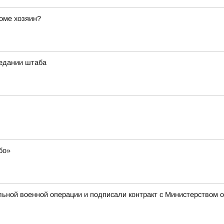
оме хозяин?
седании штаба
бо»
ьной военной операции и подписали контракт с Министерством о