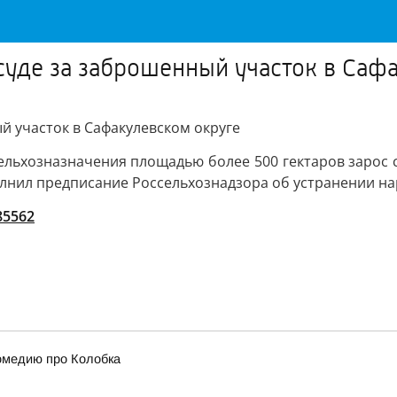
 суде за заброшенный участок в Саф
й участок в Сафакулевском округе
сельхозназначения площадью более 500 гектаров зарос
олнил предписание Россельхознадзора об устранении на
/85562
омедию про Колобка