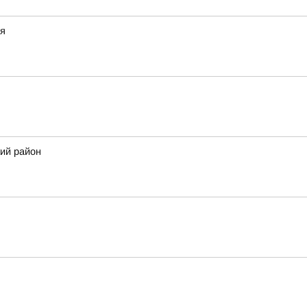
ия
ий район