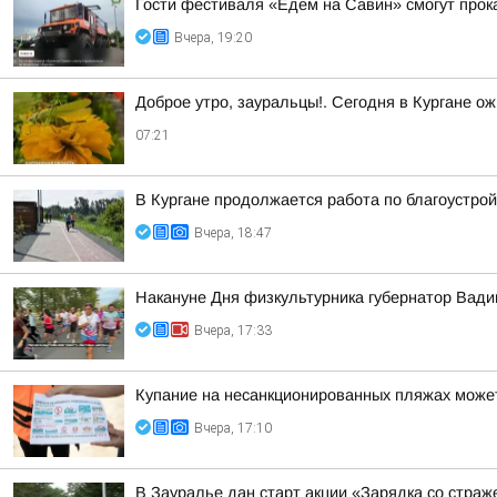
Гости фестиваля «Едем на Савин» смогут прок
Вчера, 19:20
Доброе утро, зауральцы!. Сегодня в Кургане ож
07:21
В Кургане продолжается работа по благоустро
Вчера, 18:47
Накануне Дня физкультурника губернатор Вад
Вчера, 17:33
Купание на несанкционированных пляжах может
Вчера, 17:10
В Зауралье дан старт акции «Зарядка со страж