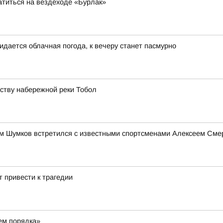
атиться на вездеходе «Бурлак»
идается облачная погода, к вечеру станет пасмурно
йству набережной реки Тобол
им Шумков встретился с известными спортсменами Алексеем См
 привести к трагедии
ем порядка»