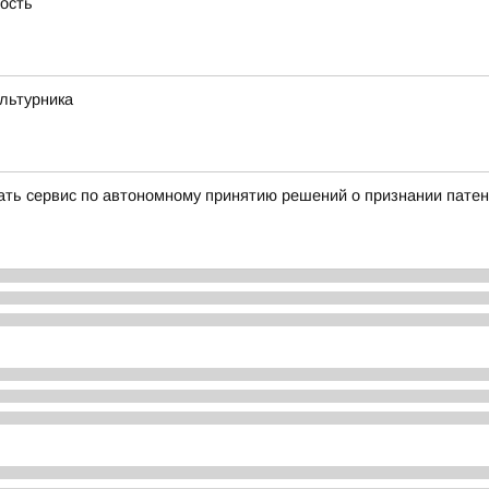
ность
ультурника
вать сервис по автономному принятию решений о признании пате