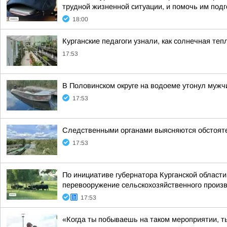
трудной жизненной ситуации, и помочь им подго
18:00
Курганские педагоги узнали, как солнечная т
17:53
В Половинском округе на водоеме утонул мужч
17:53
Следственными органами выясняются обстояте
17:53
По инициативе губернатора Курганской област
перевооружение сельскохозяйственного произво
17:53
«Когда ты побываешь на таком мероприятии, т