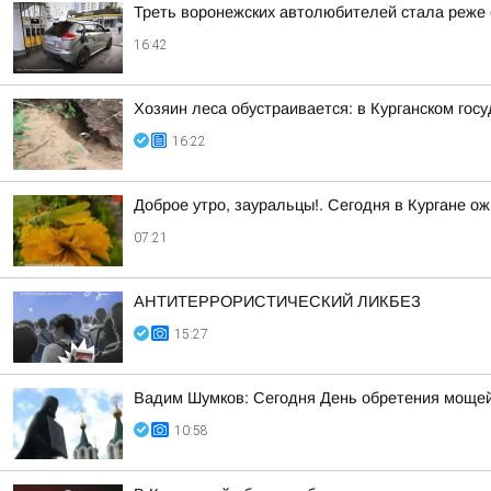
Треть воронежских автолюбителей стала реже е
16:42
Хозяин леса обустраивается: в Курганском гос
16:22
Доброе утро, зауральцы!. Сегодня в Кургане ож
07:21
АНТИТЕРРОРИСТИЧЕСКИЙ ЛИКБЕЗ
15:27
Вадим Шумков: Сегодня День обретения мощей
10:58