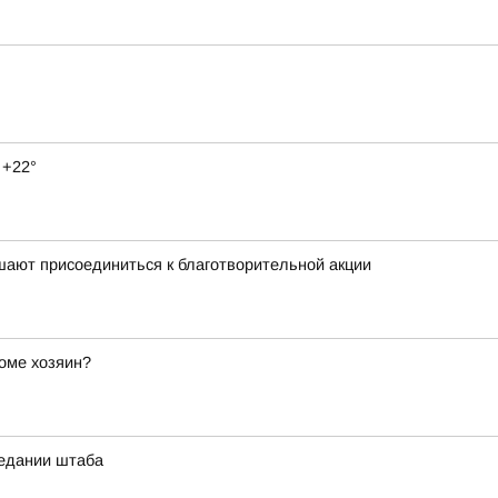
 +22°
шают присоединиться к благотворительной акции
оме хозяин?
седании штаба