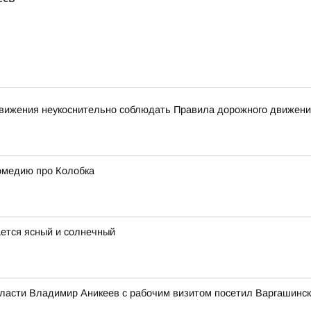
 движения неукоснительно соблюдать Правила дорожного движен
омедию про Колобка
ается ясный и солнечный
бласти Владимир Аникеев с рабочим визитом посетил Варгашинск