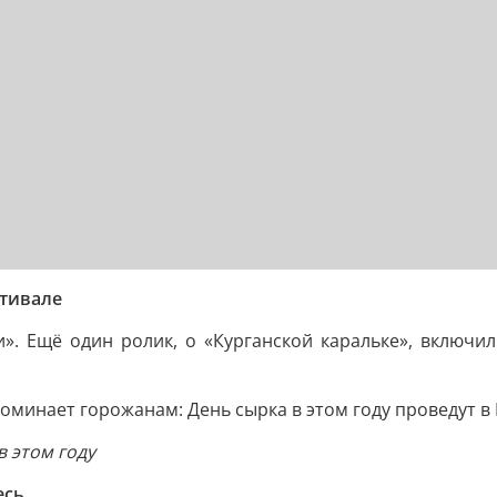
стивале
». Ещё один ролик, о «Курганской каральке», включи
минает горожанам: День сырка в этом году проведут в 
в этом году
есь