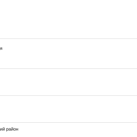
ия
ий район