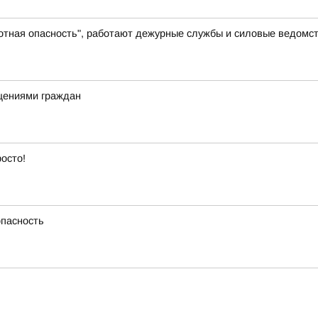
отная опасность", работают дежурные службы и силовые ведомс
щениями граждан
росто!
опасность