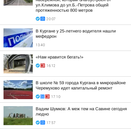
ул.Климова до ул.Б.-Петрова общей
протяженностью 800 метров
20:07
В Кургане у 25-летнего водителя нашли
мефедрон
13:40
«Нам нравится бегать!»
16:12
В школе № 59 города Кургана в микрорайоне
Черемухово идет капитальный ремонт
17:10
Вадим Шумков: А меж тем на Савине сегодня
людно
17:57