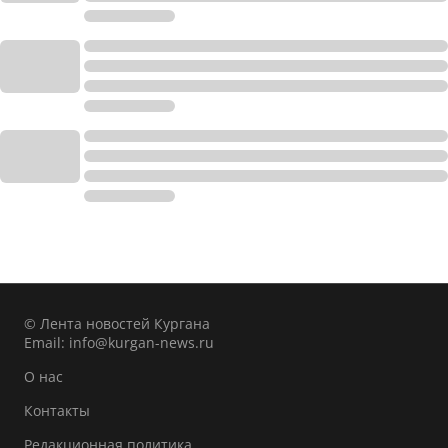
© Лента новостей Кургана
Email:
info@kurgan-news.ru
О нас
Контакты
Редакционная политика