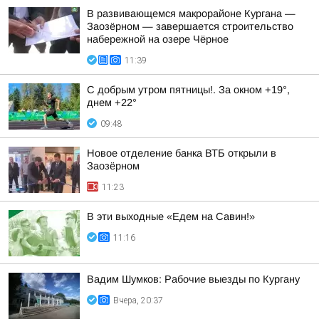
В развивающемся макрорайоне Кургана —
Заозёрном — завершается строительство
набережной на озере Чёрное
11:39
С добрым утром пятницы!. За окном +19°,
днем +22°
09:48
Новое отделение банка ВТБ открыли в
Заозёрном
11:23
В эти выходные «Едем на Савин!»
11:16
Вадим Шумков: Рабочие выезды по Кургану
Вчера, 20:37