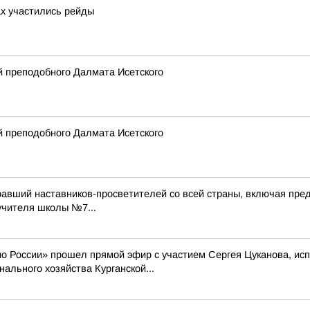
ах участились рейды
 преподобного Далмата Исетского
 преподобного Далмата Исетского
равший наставников-просветителей со всей страны, включая пред
учителя школы №7...
ио России» прошел прямой эфир с участием Сергея Цуканова, и
ального хозяйства Курганской...