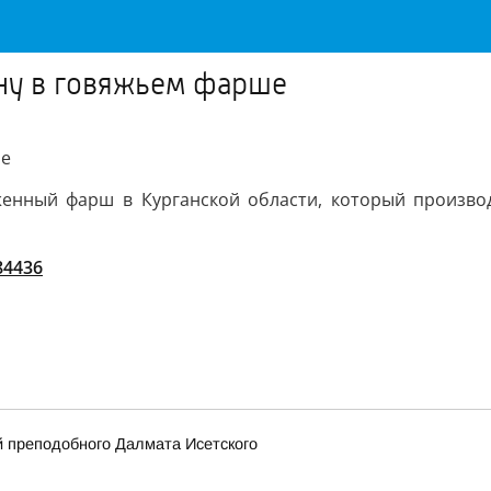
ину в говяжьем фарше
ше
енный фарш в Курганской области, который производи
/84436
 преподобного Далмата Исетского