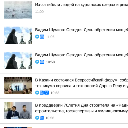
Из-за гибели людей на курганских озерах и рек
11:09
Вадим Шумков: Сегодня День обретения мощей
11:06
Вадим Шумков: Сегодня День обретения мощей
10:58
В Казани состоялся Всероссийский форум, соб
техникума сервиса и технологий Дарью Реву и 
10:58
В преддверии 70летия Дня строителя на «Рад
строительства, госэкспертизы и жилищнокоммун
10:56