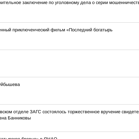
инительное заключение по уголовному дела о серии мошенничес
енный приключенческий фильм «Последний богатырь
Куйбышева
овском отделе ЗАГС состоялось торжественное вручение свидет
вна Банниковы