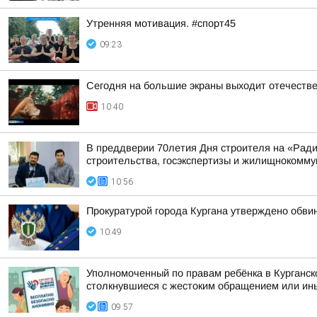
Утренняя мотивация. #спорт45
09:23
Сегодня на большие экраны выходит отечеств
10:40
В преддверии 70летия Дня строителя на «Рад
строительства, госэкспертизы и жилищнокоммун
10:56
Прокуратурой города Кургана утверждено обви
10:49
Уполномоченный по правам ребёнка в Курганск
столкнувшиеся с жестоким обращением или ины
09:57