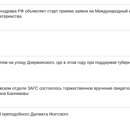
нздрава РФ объявляет старт приема заявок на Международный к
атеринства
лем на улицу Дзержинского, где в этом году при поддержке губ
овском отделе ЗАГС состоялось торжественное вручение свидет
вна Банниковы
 преподобного Далмата Исетского