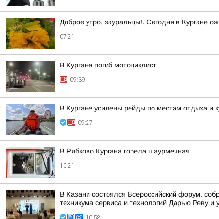
Доброе утро, зауральцы!. Сегодня в Кургане ож
07:21
В Кургане погиб мотоциклист
09:39
В Кургане усилены рейды по местам отдыха и 
09:27
В Рябково Кургана горела шаурмечная
10:21
В Казани состоялся Всероссийский форум, собр
техникума сервиса и технологий Дарью Реву и 
10:58