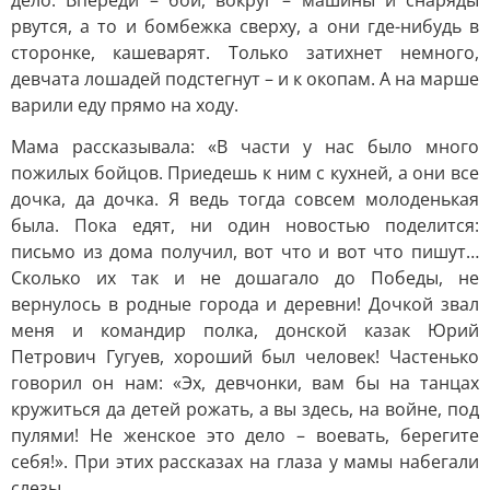
дело. Впереди – бой, вокруг – машины и снаряды
рвутся, а то и бомбежка сверху, а они где-нибудь в
сторонке, кашеварят. Только затихнет немного,
девчата лошадей подстегнут – и к окопам. А на марше
варили еду прямо на ходу.
Мама рассказывала: «В части у нас было много
пожилых бойцов. Приедешь к ним с кухней, а они все
дочка, да дочка. Я ведь тогда совсем молоденькая
была. Пока едят, ни один новостью поделится:
письмо из дома получил, вот что и вот что пишут…
Сколько их так и не дошагало до Победы, не
вернулось в родные города и деревни! Дочкой звал
меня и командир полка, донской казак Юрий
Петрович Гугуев, хороший был человек! Частенько
говорил он нам: «Эх, девчонки, вам бы на танцах
кружиться да детей рожать, а вы здесь, на войне, под
пулями! Не женское это дело – воевать, берегите
себя!». При этих рассказах на глаза у мамы набегали
слезы.