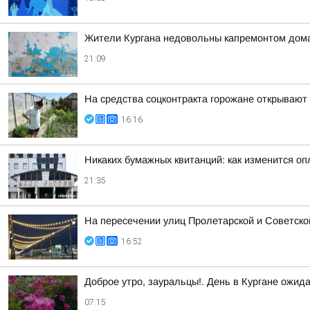
Жители Кургана недовольны капремонтом дома
21:09
На средства соцконтракта горожане открывают
16:16
Никаких бумажных квитанций: как изменится оп
21:35
На пересечении улиц Пролетарской и Советско
16:52
Доброе утро, зауральцы!. День в Кургане ожид
07:15