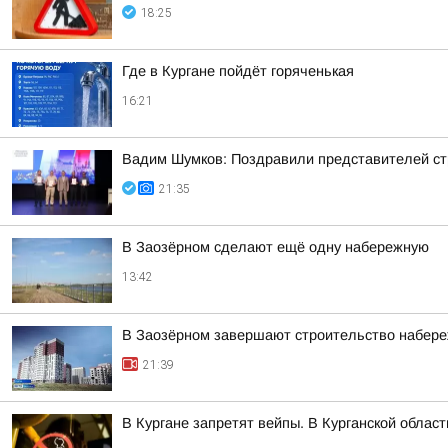
18:25
Где в Кургане пойдёт горяченькая
16:21
Вадим Шумков: Поздравили представителей ст
21:35
В Заозёрном сделают ещё одну набережную
13:42
В Заозёрном завершают строительство набере
21:39
В Кургане запретят вейпы. В Курганской облас