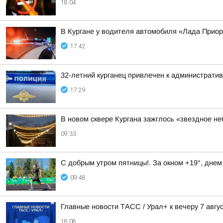
18:04
В Кургане у водителя автомобиля «Лада Прио
17:42
32-летний курганец привлечен к администрати
17:29
В новом сквере Кургана зажглось «звездное не
09:33
С добрым утром пятницы!. За окном +19°, днем
09:48
Главные новости ТАСС / Урал+ к вечеру 7 авгус
18:08