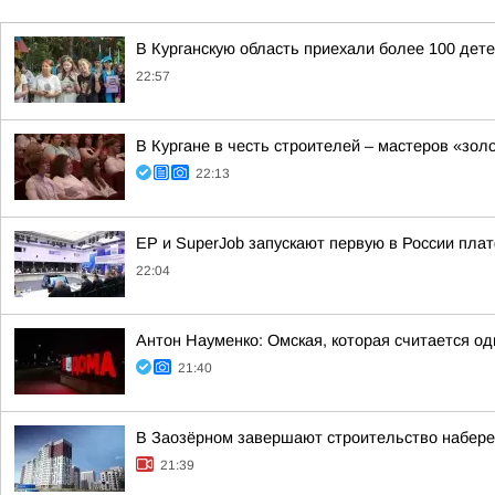
В Курганскую область приехали более 100 дет
22:57
В Кургане в честь строителей – мастеров «зол
22:13
ЕР и SuperJob запускают первую в России пл
22:04
Антон Науменко: Омская, которая считается од
21:40
В Заозёрном завершают строительство набере
21:39