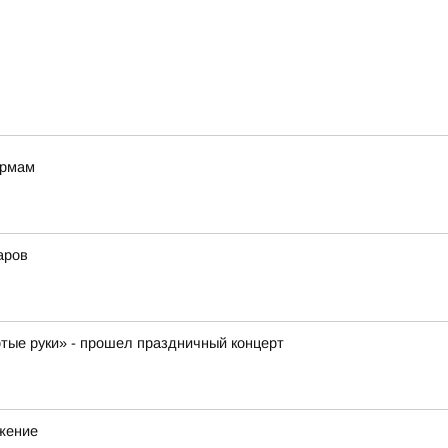
ормам
аров
отые руки» - прошел праздничный концерт
ижение