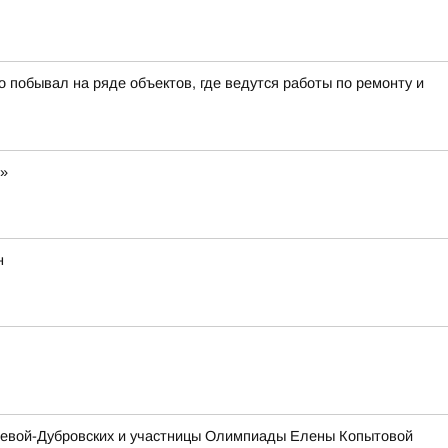
о побывал на ряде объектов, где ведутся работы по ремонту и
н»
н
ашевой-Дубровских и участницы Олимпиады Елены Копытовой