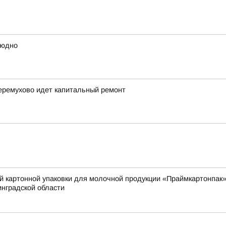
людно
еремухово идет капитальный ремонт
й картонной упаковки для молочной продукции «Праймкартонпак»
нградской области