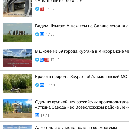
«Нам нравится бегать!»
16:12
Вадим Шумков: А меж тем на Савине сегодня 
17:57
В школе № 59 города Кургана в микрорайоне Ч
17:10
Красота природы Зауралья! Альменевский МО
17:40
Один из крупнейших российских производителе
«Уткина Заводь» во Всеволожском районе Лени
18:51
Алкоголь и отдых на воде не совместимы