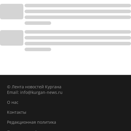
© Лента новостей Кургана
Email:
info@kurgan-news.ru
О нас
Контакты
Редакционная политика