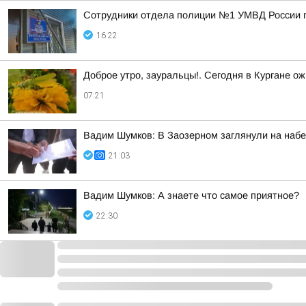
Сотрудники отдела полиции №1 УМВД России по
16:22
Доброе утро, зауральцы!. Сегодня в Кургане ож
07:21
Вадим Шумков: В Заозерном заглянули на наб
21:03
Вадим Шумков: А знаете что самое приятное?
22:30