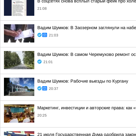
В соцсетях снова всплыл старый фейк про холе
21:08
Вадим Шумков: В Заозерном заглянули на наб
21:03
Вадим Шумков: В самом Черемухово ремонт ос
21:01
Вадим Шумков: Рабочие выезды по Кургану
20:37
Маркетинг, инвестиции и авторские права: как
20:25
21 июля Государственная Дума одобрила закон