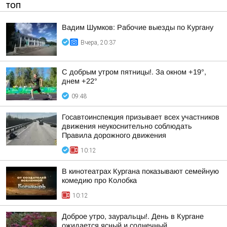
ТОП
Вадим Шумков: Рабочие выезды по Кургану
Вчера, 20:37
С добрым утром пятницы!. За окном +19°,
днем +22°
09:48
Госавтоинспекция призывает всех участников
движения неукоснительно соблюдать
Правила дорожного движения
10:12
В кинотеатрах Кургана показывают семейную
комедию про Колобка
10:12
Доброе утро, зауральцы!. День в Кургане
ожидается ясный и солнечный