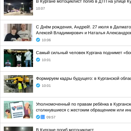
В Кургане мотоциклист погиб в ДТП на улице 
10:07
С Днём рождения, Андрей!. 27 июля в Далмат
Алексей Владимирович и Наталья Александро
10:06
Самый сильный человек Кургана поднимет «бо
10:01
Формируем кадры будущего: в Курганской обл
10:01
Уполномоченный по правам ребёнка в Курганск
столкнувшиеся с жестоким обращением или ины
09:57
В Кургане погиб мотоциклист