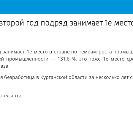
второй год подряд занимает 1е место
д занимает 1е место в стране по темпам роста промы
ей промышленности — 131,6 %, это тоже 1е место ср
аза.
безработица в Курганской области за несколько лет сни
ательство