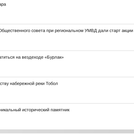
ара
Общественного совета при региональном УМВД дали старт акции
атиться на вездеходе «Бурлак»
йству набережной реки Тобол
икальный исторический памятник