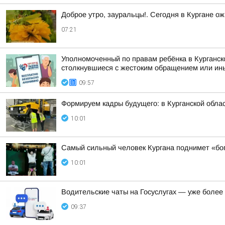
Доброе утро, зауральцы!. Сегодня в Кургане ож
07:21
Уполномоченный по правам ребёнка в Курганск
столкнувшиеся с жестоким обращением или ины
09:57
Формируем кадры будущего: в Курганской обл
10:01
Самый сильный человек Кургана поднимет «бо
10:01
Водительские чаты на Госуслугах — уже боле
09:37