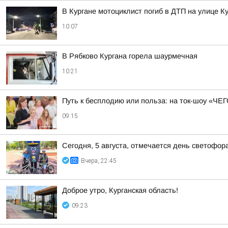
В Кургане мотоциклист погиб в ДТП на улице 
10:07
В Рябково Кургана горела шаурмечная
10:21
Путь к бесплодию или польза: на ток-шоу «Ч
09:15
Сегодня, 5 августа, отмечается день светофор
Вчера, 22:45
Доброе утро, Курганская область!
09:23