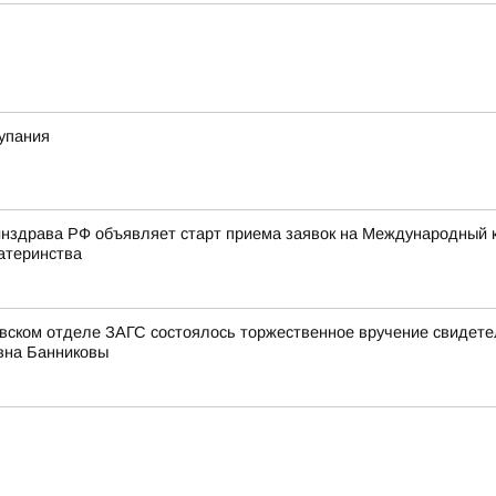
купания
нздрава РФ объявляет старт приема заявок на Международный к
атеринства
овском отделе ЗАГС состоялось торжественное вручение свидет
вна Банниковы