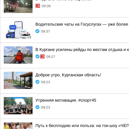
09:39
Водительские чаты на Госуслугах — уже боле
09:37
В Кургане усилены рейды по местам отдыха и 
09:27
Доброе утро, Курганская область!
09:23
Утренняя мотивация. #спорт45
09:23
Путь к бесплодию или польза: на ток-шоу «Ч