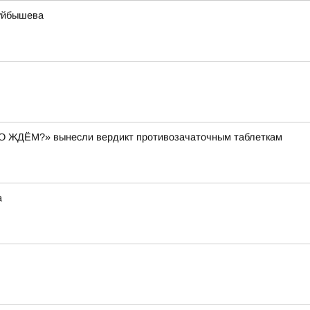
Куйбышева
ЕГО ЖДЁМ?» вынесли вердикт противозачаточным таблеткам
а