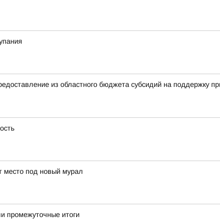
купания
авление из областного бюджета субсидий на поддержку прио
ность
ут место под новый мурал
ли промежуточные итоги