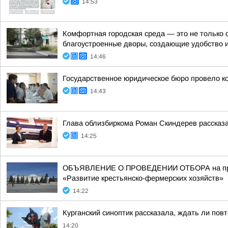
14:53
Комфортная городская среда — это не только 
благоустроенные дворы, создающие удобство 
14:46
Государственное юридическое бюро провело к
14:43
Глава облизбиркома Роман Скиндерев рассказа
14:25
ОБЪЯВЛЕНИЕ О ПРОВЕДЕНИИ ОТБОРА на предос
«Развитие крестьянско-фермерских хозяйств»
14:22
Курганский синоптик рассказала, ждать ли пов
14:20