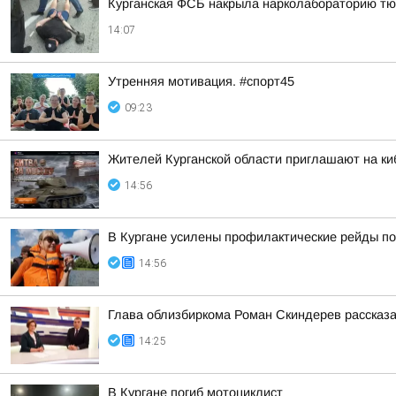
Курганская ФСБ накрыла нарколабораторию тю
14:07
Утренняя мотивация. #спорт45
09:23
Жителей Курганской области приглашают на ки
14:56
В Кургане усилены профилактические рейды по
14:56
Глава облизбиркома Роман Скиндерев рассказа
14:25
В Кургане погиб мотоциклист