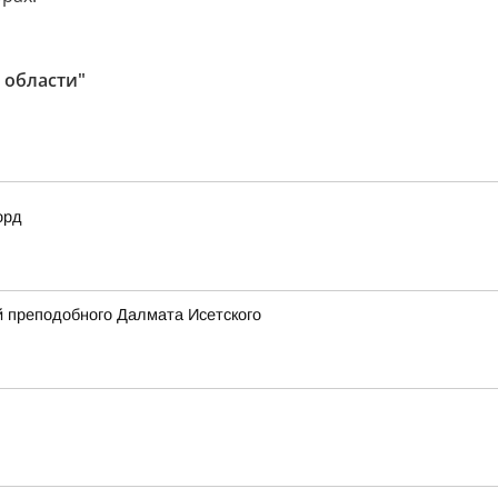
 области"
орд
 преподобного Далмата Исетского