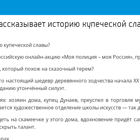
ассказывает историю купеческой сл
ю купеческой славы?
ссийскую онлайн-акцию «Моя полиция – моя Россия», пр
м, который похож на сказочный терем?
то настоящий шедевр деревянного зодчества начала XX
данию утончённый силуэт.
лях: хозяин дома, купец Дунаев, преуспел в торговле 
ется художественное отделение школы искусств — так до
идеть на скамеечке у этого дома, вдохновение придёт 
скрыть талант.
рах.