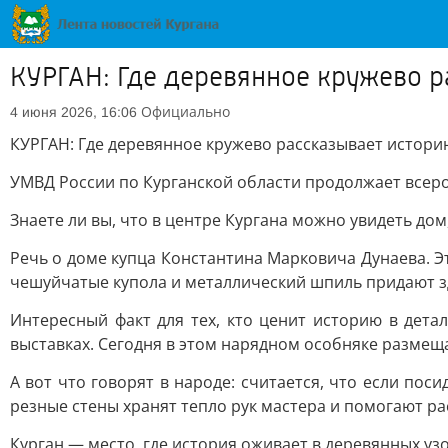
КУРГАН: Где деревянное кружево р
Официально
4 июня 2026, 16:06
КУРГАН: Где деревянное кружево рассказывает истори
УМВД России по Курганской области продолжает всеро
Знаете ли вы, что в центре Кургана можно увидеть до
Речь о доме купца Константина Марковича Дунаева. Э
чешуйчатые купола и металлический шпиль придают з
Интересный факт для тех, кто ценит историю в дета
выставках. Сегодня в этом нарядном особняке размеща
А вот что говорят в народе: считается, что если пос
резные стены хранят тепло рук мастера и помогают ра
Курган — место, где история оживает в деревянных узо