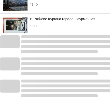
12:10
В Рябково Кургана горела шаурмечная
10:21