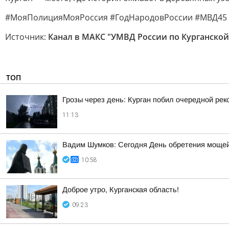
#МояПолицияМояРоссия #ГодНародовРоссии #МВД45
Источник:
Канал в МАКС "УМВД России по Курганской
ТОП
Грозы через день: Курган побил очередной рек
11:13
Вадим Шумков: Сегодня День обретения мощей
10:58
Доброе утро, Курганская область!
09:23