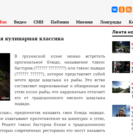
Топ
Видео
СМИ
Паблики
Мнения
Лонгриды
К
Лента н
я кулинарная классика
В грузинской кухне можно встретить
оригинальное блюдо, называемое тэвзис
бастурма (?????? ????????) или тэвзис мцвади
(?????? ??????), которое представляет собой
нечто вроде шашлыка из рыбы. Это яство
составляют маринованные и обжаренные на
углях куски рыбы, что кардинально отличает
его от традиционного мясного шашлыка
мцвади.
лык», предпочитая называть свои блюда мцвади.
ии охватывают приготовление на шампурах и углях,
. Рецепт тэвзис бастурма ближе к традиционному
оторых современных ресторанах его могут называть