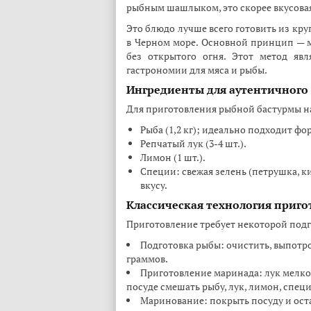
рыбным шашлыком, это скорее вкусовая
Это блюдо лучше всего готовить из кру
в Черном море. Основной принцип — 
без открытого огня. Этот метод яв
гастрономии для мяса и рыбы.
Ингредиенты для аутентичного 
Для приготовления рыбной бастурмы н
Рыба (1,2 кг); идеально подходит фор
Репчатый лук (3-4 шт.).
Лимон (1 шт.).
Специи: свежая зелень (петрушка, к
вкусу.
Классическая технология приго
Приготовление требует некоторой подг
Подготовка рыбы: очистить, выпотро
граммов.
Приготовление маринада: лук мелко 
посуде смешать рыбу, лук, лимон, спец
Маринование: покрыть посуду и оста