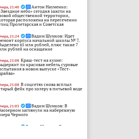
Антон Науменко:
Вчера, 21:40
«Звездное небо» сегодня зажгли на
новой общественной территории,
которая расположена на пересечении
улиц Пролетарская и Советская
Вадим Шумков: Идет
Вчера, 21:24
ремонт корпуса начальной школы № 7.
Выделено 65 млн рублей, плюс также 7
млн рублей на оснащение
Краш-тест на кухне:
Вчера, 21:08
выдержит ли красивая мебель суровые
испытания в новом выпуске «Тест-
драйва»
В соцсетях снова всплыл
Вчера, 21:08
старый фейк про холеру в питьевой воде
Вадим Шумков: В
Вчера, 21:03
Заозерном заглянули на набережную
озера Черного
Вадим Шумков: В самом
Вчера, 21:01
Черемухово ремонт основных дорог
проведен несколько лет назад