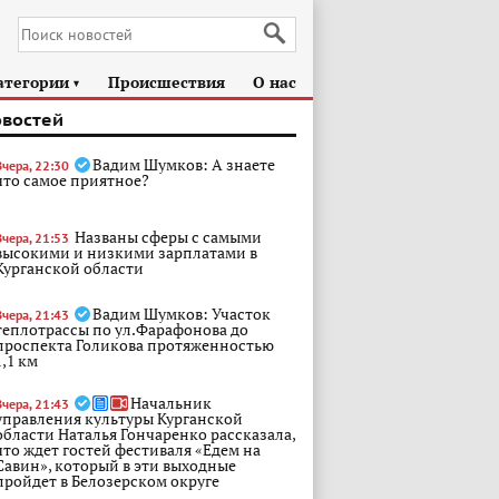
атегории
Происшествия
О нас
►
овостей
Вадим Шумков: А знаете
Вчера, 22:30
что самое приятное?
Названы сферы с самыми
Вчера, 21:53
высокими и низкими зарплатами в
Курганской области
Вадим Шумков: Участок
Вчера, 21:43
теплотрассы по ул.Фарафонова до
проспекта Голикова протяженностью
1,1 км
Начальник
Вчера, 21:43
управления культуры Курганской
области Наталья Гончаренко рассказала,
что ждет гостей фестиваля «Едем на
Савин», который в эти выходные
пройдет в Белозерском округе