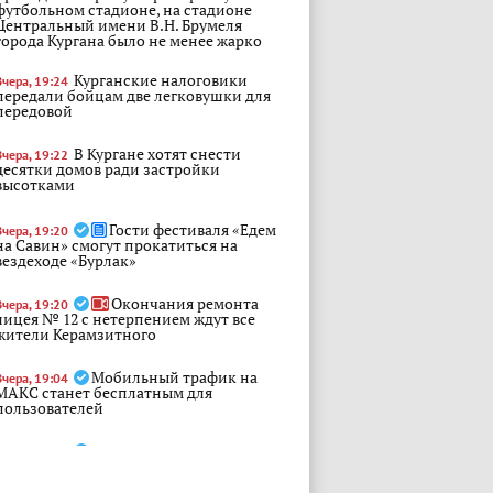
футбольном стадионе, на стадионе
Центральный имени В.Н. Брумеля
города Кургана было не менее жарко
Курганские налоговики
Вчера, 19:24
передали бойцам две легковушки для
передовой
В Кургане хотят снести
Вчера, 19:22
десятки домов ради застройки
высотками
Гости фестиваля «Едем
Вчера, 19:20
на Савин» смогут прокатиться на
вездеходе «Бурлак»
Окончания ремонта
Вчера, 19:20
лицея № 12 с нетерпением ждут все
жители Керамзитного
Мобильный трафик на
Вчера, 19:04
МАКС станет бесплатным для
пользователей
Заместитель руководителя
Вчера, 18:55
следственного управления провел
личный прием граждан в Кургане