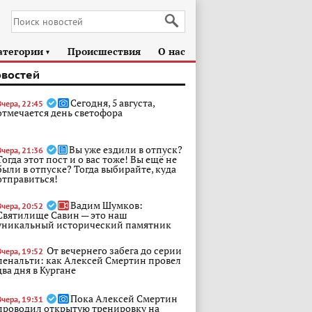
атегории
Происшествия
О нас
►
овостей
Сегодня, 5 августа,
Вчера, 22:45
отмечается день светофора
Вы уже ездили в отпуск?
Вчера, 21:36
Тогда этот пост и о вас тоже! Вы ещё не
были в отпуске? Тогда выбирайте, куда
отправиться!
Вадим Шумков:
Вчера, 20:52
Святилище Савин — это наш
уникальный исторический памятник
От вечернего забега до серии
Вчера, 19:52
пенальти: как Алексей Смертин провел
два дня в Кургане
Пока Алексей Смертин
Вчера, 19:31
проводил открытую тренировку на