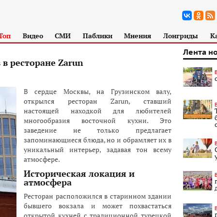
Топ
Видео
СМИ
Паблики
Мнения
Лонгриды
К
Лента н
 в ресторане Zarun
В сердце Москвы, на Грузинском валу,
открылся ресторан Zarun, ставший
настоящей находкой для любителей
многообразия восточной кухни. Это
заведение не только предлагает
запоминающиеся блюда, но и обрамляет их в
уникальный интерьер, задавая тон всему
атмосфере.
Историческая локация и
атмосфера
Ресторан расположился в старинном здании
бывшего вокзала и может похвастаться
открытой кухней с традиционной турецкой