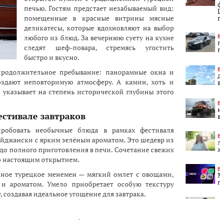
печью. Гостям предстает незабываемый вид:
помещенные в красные витрины мясные
деликатесы, которые вдохновляют на выбор
любого из блюд. За вечернюю суету на кухне
следят шеф-повара, стремясь угостить
быстро и вкусно.
 продолжительное пребывание: панорамные окна и
здают неповторимую атмосферу. А камин, хоть и
 указывает на степень исторической глубины этого
естивале завтраков
робовать необычные блюда в рамках фестиваля
байджански с ярким зелёным ароматом. Это шедевр из
до полного приготовления в печи. Сочетание свежих
го настоящим открытием.
нное турецкое менемен — мягкий омлет с овощами,
 и ароматом. Умело приобретает особую текстуру
 создавая идеальное угощение для завтрака.