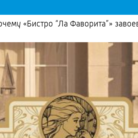
очему «Бистро “Ла Фаворита”» завое