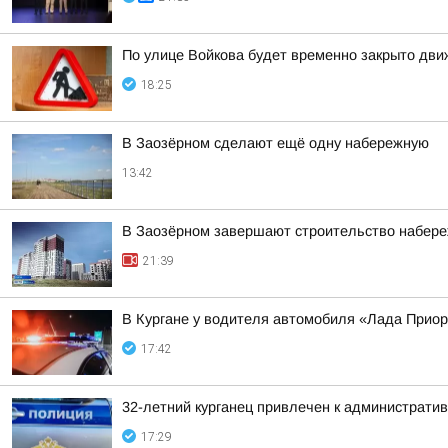
По улице Войкова будет временно закрыто дв
18:25
В Заозёрном сделают ещё одну набережную
13:42
В Заозёрном завершают строительство набере
21:39
В Кургане у водителя автомобиля «Лада Прио
17:42
32-летний курганец привлечен к администрати
17:29