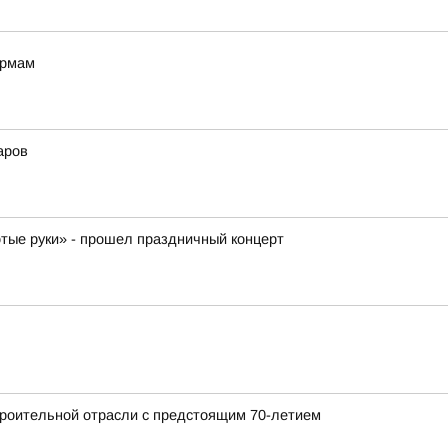
ормам
аров
отые руки» - прошел праздничный концерт
роительной отрасли с предстоящим 70-летием