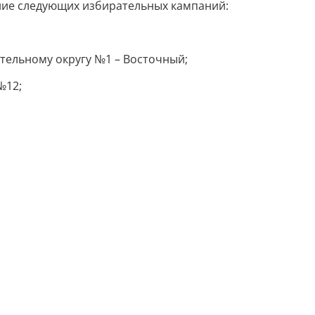
ение следующих избирательных кампаний:
тельному округу №1 – Восточный;
№12;