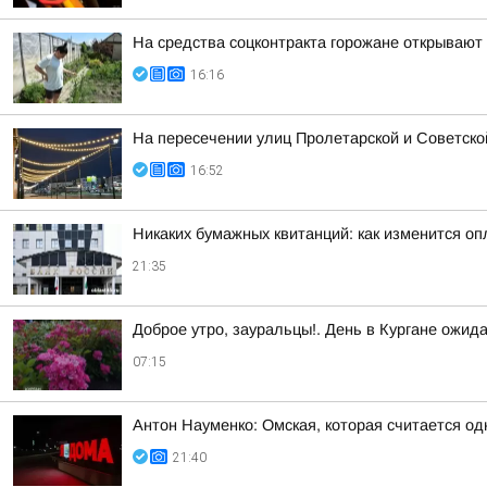
На средства соцконтракта горожане открывают
16:16
На пересечении улиц Пролетарской и Советско
16:52
Никаких бумажных квитанций: как изменится оп
21:35
Доброе утро, зауральцы!. День в Кургане ожид
07:15
Антон Науменко: Омская, которая считается од
21:40