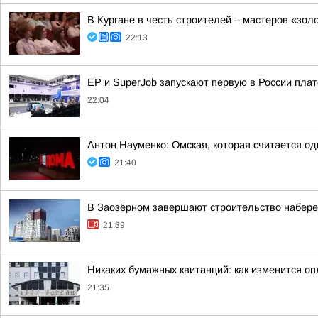
В Кургане в честь строителей – мастеров «зол
22:13
ЕР и SuperJob запускают первую в России пл
22:04
Антон Науменко: Омская, которая считается од
21:40
В Заозёрном завершают строительство набере
21:39
Никаких бумажных квитанций: как изменится оп
21:35