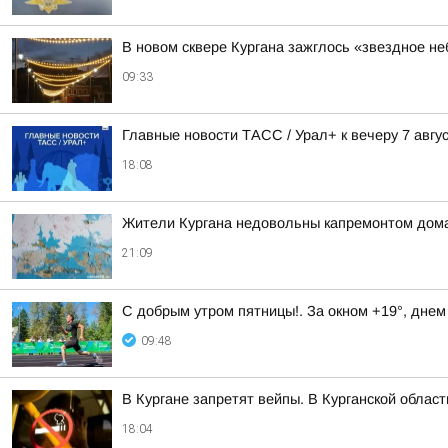
В новом сквере Кургана зажглось «звездное не
09:33
Главные новости ТАСС / Урал+ к вечеру 7 авгус
18:08
Жители Кургана недовольны капремонтом дома
21:09
С добрым утром пятницы!. За окном +19°, днем
09:48
В Кургане запретят вейпы. В Курганской облас
18:04